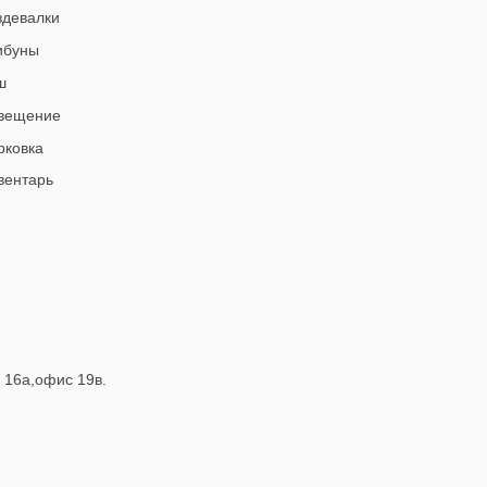
девалки
ибуны
ш
вещение
ковка
ентарь
 16а,офис 19в.