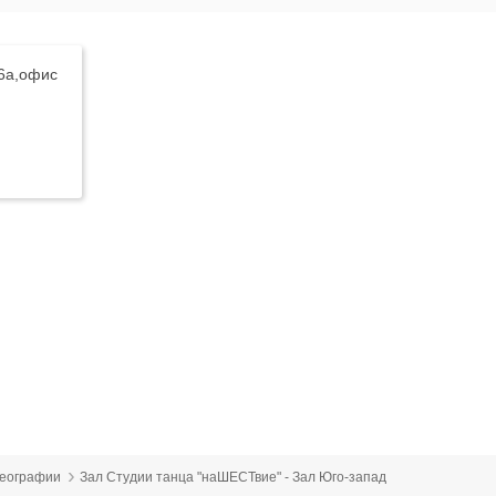
16а,офис
реографии
Зал Студии танца "наШЕСТвие" - Зал Юго-запад