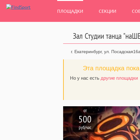
ПЛОЩАДКИ
СЕКЦИИ
СО
Зал Студии танца "наШЕ
г. Екатеринбург, ул. Посадская16
Эта площадка пока 
Но у нас есть
другие площадки
от
500
руб/час