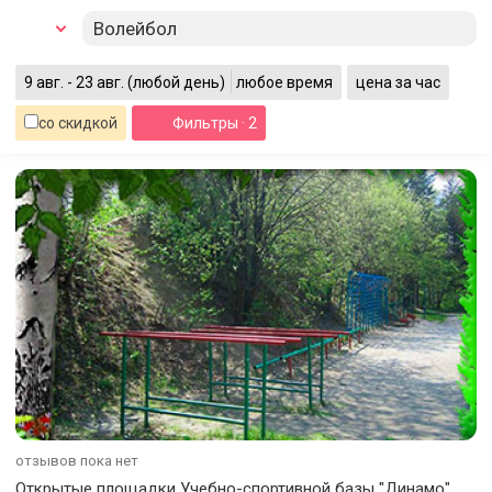
Волейбол
9 авг. - 23 авг.
(любой день)
любое время
цена за час
со скидкой
Фильтры
· 2
отзывов пока нет
Открытые площадки Учебно-спортивной базы "Динамо"