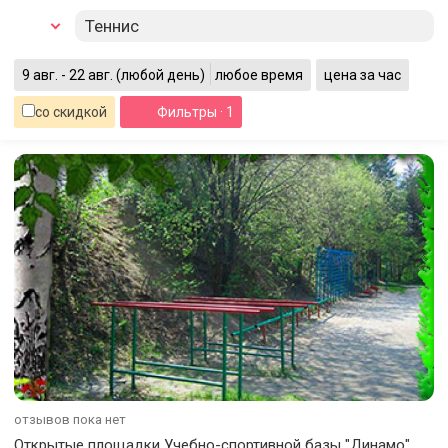
Теннис
9 авг. - 22 авг.
(любой день)
любое время
цена за час
со скидкой
Фильтры
· 1
отзывов пока нет
Открытые площадки Учебно-спортивной базы "Динамо"