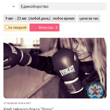
Единоборство
9 авг. - 23 авг.
(любой день)
любое время
цена за час
со скидкой
Фильтры
· 2
отзывов пока нет
Клуб тайского бокса "Лотос"